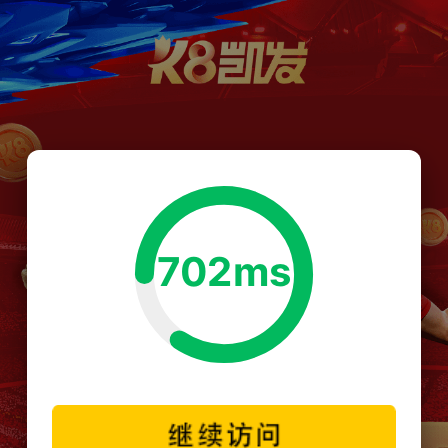
702ms